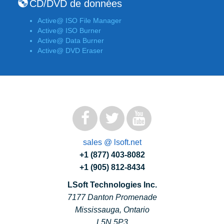
CD/DVD de données
Active@ ISO File Manager
Active@ ISO Burner
Active@ Data Burner
Active@ DVD Eraser
sales @ lsoft.net
+1 (877) 403-8082
+1 (905) 812-8434
LSoft Technologies Inc.
7177 Danton Promenade
Mississauga, Ontario
L5N 5P3